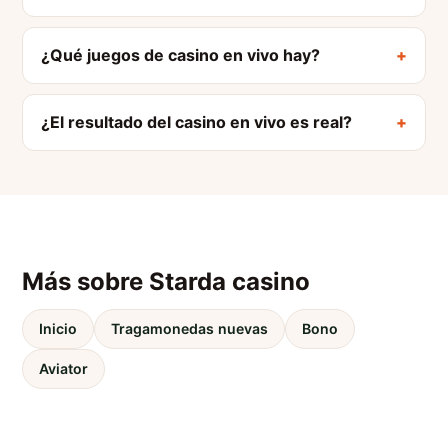
¿Qué juegos de casino en vivo hay?
¿El resultado del casino en vivo es real?
Más sobre Starda casino
Inicio
Tragamonedas nuevas
Bono
Aviator