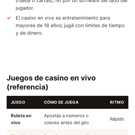
(rueda o cartas), no por un software del lado del
jugador.
El casino en vivo es entretenimiento para
mayores de 18 años; jugá con límites de tiempo
y de dinero.
Juegos de casino en vivo
(referencia)
JUEGO
CÓMO SE JUEGA
RITMO
Ruleta en
Apostás a números o
Rápido
vivo
colores antes del giro