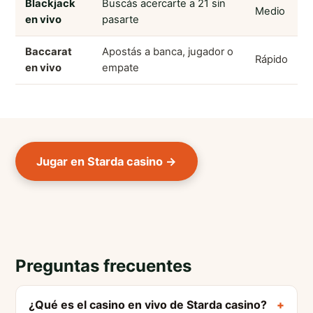
Blackjack
Buscás acercarte a 21 sin
Medio
en vivo
pasarte
Baccarat
Apostás a banca, jugador o
Rápido
en vivo
empate
Jugar en Starda casino →
Preguntas frecuentes
¿Qué es el casino en vivo de Starda casino?