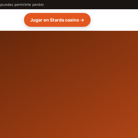
 puedas permitirte perder.
Jugar en Starda casino →