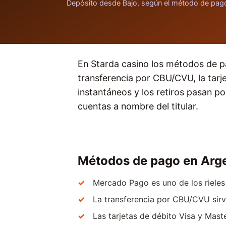
Depósito desde Bajo, según el método de pag
En Starda casino los métodos de p
transferencia por CBU/CVU, la tarj
instantáneos y los retiros pasan p
cuentas a nombre del titular.
Métodos de pago en Arg
Mercado Pago es uno de los rieles 
La transferencia por CBU/CVU sirv
Las tarjetas de débito Visa y Mas