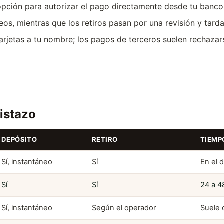
opción para autorizar el pago directamente desde tu banco
eos, mientras que los retiros pasan por una revisión y tard
arjetas a tu nombre; los pagos de terceros suelen rechazar
istazo
DEPÓSITO
RETIRO
TIEMP
Sí, instantáneo
Sí
En el 
Sí
Sí
24 a 4
Sí, instantáneo
Según el operador
Suele 