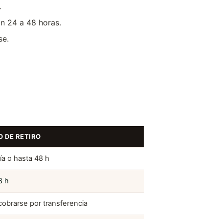
.
an 24 a 48 horas.
se.
O DE RETIRO
día o hasta 48 h
8 h
cobrarse por transferencia