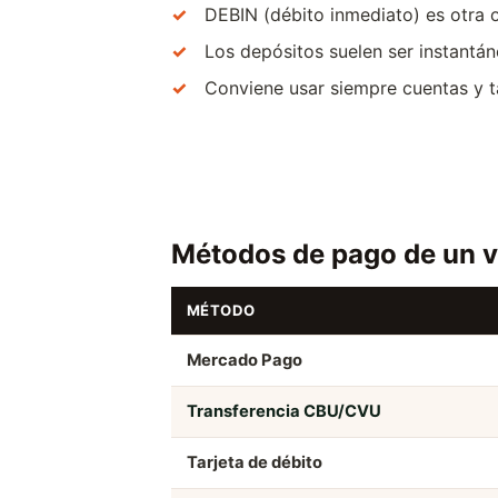
DEBIN (débito inmediato) es otra 
Los depósitos suelen ser instantán
Conviene usar siempre cuentas y t
Métodos de pago de un v
MÉTODO
Mercado Pago
Transferencia CBU/CVU
Tarjeta de débito